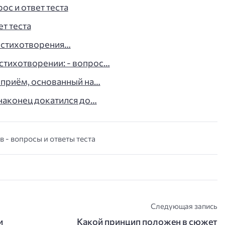
рос и ответ теста
ет теста
 стихотворения…
стихотворении: - вопрос…
 приём, основанный на…
 наконец докатился до…
 - вопросы и ответы теста
Следующая запись
и
Какой принцип положен в сюжет