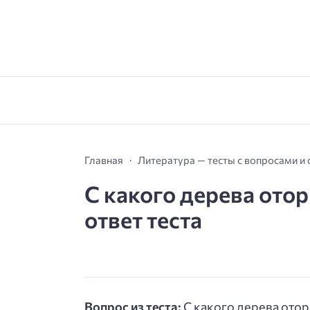
Главная
Литература — тесты с вопросами и
С какого дерева отор
ответ теста
Вопрос из теста:
С какого дерева отор