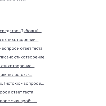
 средство: Дубовый…
к в стихотворении…
 вопрос и ответ теста
писано стихотворение…
л стихотворение…
инять листок: -…
«Листок»: - вопрос и…
рос и ответ теста
воре с чинарой: -…