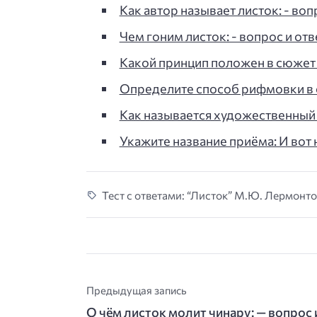
Как автор называет листок: - воп
Чем гоним листок: - вопрос и отв
Какой принцип положен в сюжет
Определите способ рифмовки в 
Как называется художественный
Укажите название приёма: И вот
Тест с ответами: “Листок” М.Ю. Лермонтов
Предыдущая запись
О чём листок молит чинару: — вопрос 