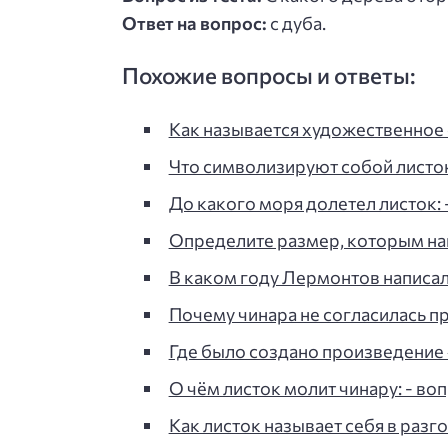
Ответ на вопрос:
с дуба.
Похожие вопросы и ответы:
Как называется художественное
Что символизируют собой листо
До какого моря долетел листок: -
Определите размер, которым на
В каком году Лермонтов написа
Почему чинара не согласилась пр
Где было создано произведение 
О чём листок молит чинару: - воп
Как листок называет себя в разго