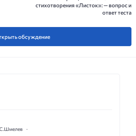
стихотворения «Листок»: — вопрос и
ответ теста
ткрыть обсуждение
И.С.Шмелев