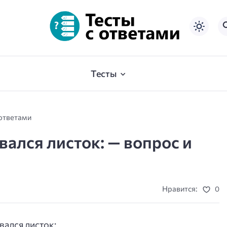
Тесты
 ответами
вался листок: — вопрос и
Нравится:
0
вался листок: