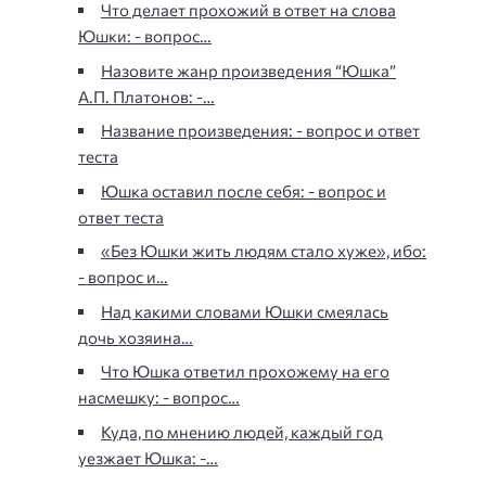
Что делает прохожий в ответ на слова
Юшки: - вопрос…
Назовите жанр произведения “Юшка”
А.П. Платонов: -…
Название произведения: - вопрос и ответ
теста
Юшка оставил после себя: - вопрос и
ответ теста
«Без Юшки жить людям стало хуже», ибо:
- вопрос и…
Над какими словами Юшки смеялась
дочь хозяина…
Что Юшка ответил прохожему на его
насмешку: - вопрос…
Куда, по мнению людей, каждый год
уезжает Юшка: -…