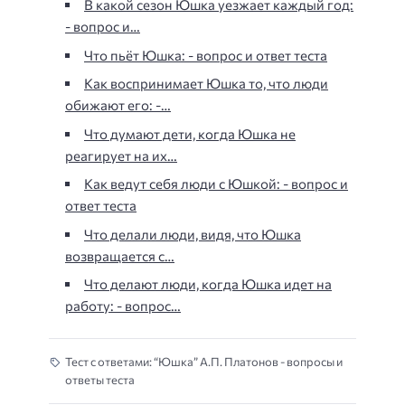
В какой сезон Юшка уезжает каждый год:
- вопрос и…
Что пьёт Юшка: - вопрос и ответ теста
Как воспринимает Юшка то, что люди
обижают его: -…
Что думают дети, когда Юшка не
реагирует на их…
Как ведут себя люди с Юшкой: - вопрос и
ответ теста
Что делали люди, видя, что Юшка
возвращается с…
Что делают люди, когда Юшка идет на
работу: - вопрос…
Тест с ответами: “Юшка” А.П. Платонов - вопросы и
ответы теста