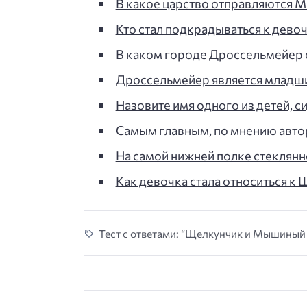
В какое царство отправляются 
Кто стал подкрадываться к девоч
В каком городе Дроссельмейер 
Дроссельмейер является младш
Назовите имя одного из детей, 
Самым главным, по мнению автор
На самой нижней полке стеклян
Как девочка стала относиться к 
Тест с ответами: “Щелкунчик и Мышиный к