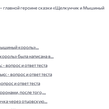
 – главной героине сказки «Щелкунчик и Мышиный
Мышиный король»…
ороль» была написана в…
- вопрос и ответ теста
: - вопрос и ответ теста
опрос и ответ теста
оронами, после того,…
очка через отцовскую…