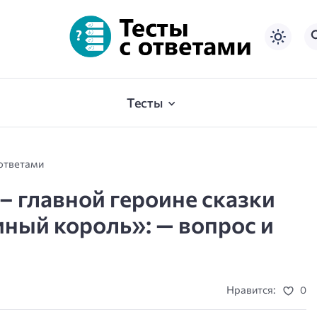
Тесты
 ответами
– главной героине сказки
ый король»: — вопрос и
Нравится:
0