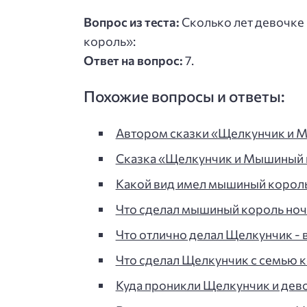
Вопрос из теста:
Сколько лет девочке
король»:
Ответ на вопрос:
7.
Похожие вопросы и ответы:
Автором сказки «Щелкунчик и 
Сказка «Щелкунчик и Мышиный к
Какой вид имел мышиный король: 
Что сделал мышиный король ночью
Что отлично делал Щелкунчик - в
Что сделал Щелкунчик с семью к
Куда проникли Щелкунчик и дев