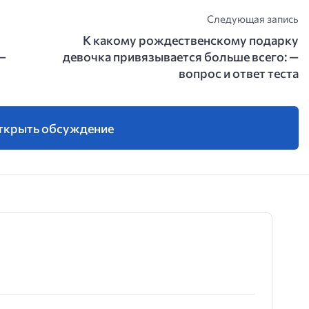
Следующая запись
К какому рождественскому подарку
—
девочка привязывается больше всего: —
вопрос и ответ теста
ткрыть обсуждение