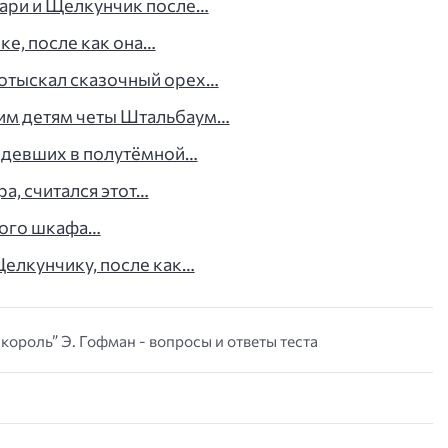
Мари и Щелкунчик после…
ке, после как она…
отыскал сказочный орех…
им детям четы Штальбаум…
сидевших в полутёмной…
а, считался этот…
ного шкафа…
Щелкунчику, после как…
ороль” Э. Гофман - вопросы и ответы теста