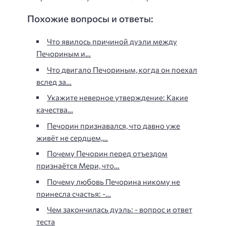
Похожие вопросы и ответы:
Что явилось причиной дуэли между
Печориным и…
Что двигало Печориным, когда он поехал
вслед за…
Укажите неверное утверждение: Какие
качества…
Печорин признавался, что давно уже
живёт не сердцем,…
Почему Печорин перед отъездом
признаётся Мери, что…
Почему любовь Печорина никому не
принесла счастья: -…
Чем закончилась дуэль: - вопрос и ответ
теста