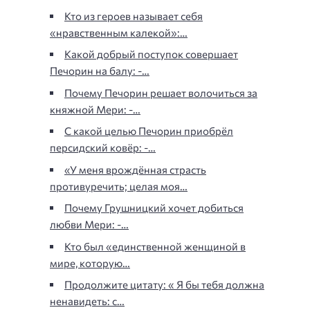
Кто из героев называет себя
«нравственным калекой»:…
Какой добрый поступок совершает
Печорин на балу: -…
Почему Печорин решает волочиться за
княжной Мери: -…
С какой целью Печорин приобрёл
персидский ковёр: -…
«У меня врождённая страсть
противуречить; целая моя…
Почему Грушницкий хочет добиться
любви Мери: -…
Кто был «единственной женщиной в
мире, которую…
Продолжите цитату: « Я бы тебя должна
ненавидеть: с…