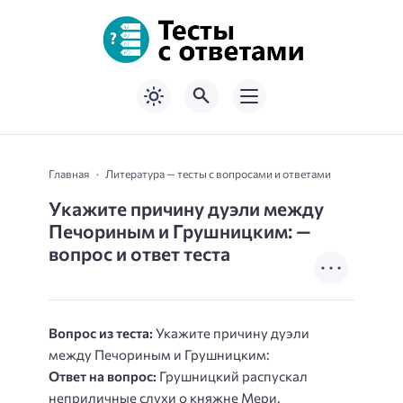
Главная
Литература — тесты с вопросами и ответами
Укажите причину дуэли между
Печориным и Грушницким: —
вопрос и ответ теста
Вопрос из теста:
Укажите причину дуэли
между Печориным и Грушницким:
Ответ на вопрос:
Грушницкий распускал
неприличные слухи о княжне Мери.