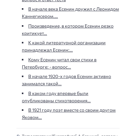
В начале века Есенин дружил с Леонидом
Каннегисером.…
Произведение, в котором Есенин резко
критикует…
К какой литературной организации
принадлежал Есенин:…
Кому Есенин читал свои стихи в
Петербурге: - вопрос…
В начале 1920-х годов Есенин активно
занимался такой…
В каком году впервые были
опубликованы стихотворения…
В 1921 году поэт вместе со своим другом
Яковом…