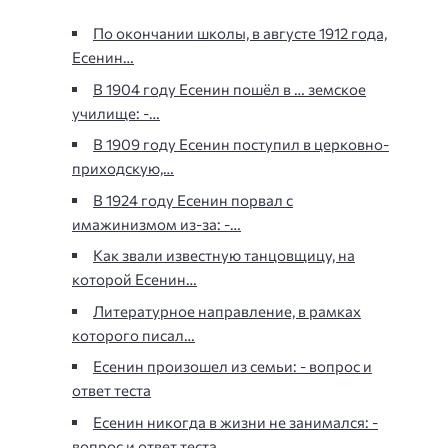
По окончании школы, в августе 1912 года,
Есенин…
В 1904 году Есенин пошёл в … земское
училище: -…
В 1909 году Есенин поступил в церковно-
приходскую,…
В 1924 году Есенин порвал с
имажинизмом из-за: -…
Как звали известную танцовщицу, на
которой Есенин…
Литературное направление, в рамках
которого писал…
Есенин произошел из семьи: - вопрос и
ответ теста
Есенин никогда в жизни не занимался: -
вопрос и ответ теста