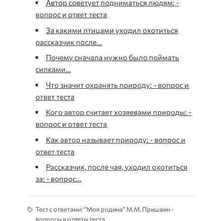
Автор советует подниматься людям: -
вопрос и ответ теста
За какими птицами уходил охотиться
рассказчик после…
Почему сначала нужно было поймать
силками…
Что значит охранять природу: - вопрос и
ответ теста
Кого автор считает хозяевами природы: -
вопрос и ответ теста
Как автор называет природу: - вопрос и
ответ теста
Рассказчик, после чая, уходил охотиться
за: - вопрос…
Тест с ответами: “Моя родина” М.М. Пришвин -
вопросы и ответы теста