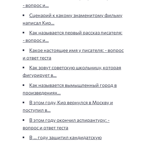
- вопрос и…
Сценарий к какому знаменитому фильму
написал Кир…
Как называется первый рассказ писателя:
- вопрос и…
Какое настоящее имя у писателя: - вопрос
и ответ теста
Как зовут советскую школьницу, которая
фигурирует в…
Как называется вымышленный город в
произведениях…
В этом году, Кир вернулся в Москву и
поступил в…
В этом году окончил аспирантуру: -
вопрос и ответ теста
В … году защитил кандидатскую