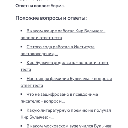
Ответ на вопрос:
Бирма.
Похожие вопросы и ответы:
В каком жанре работал Кир Булычев: -
вопрос и ответ теста
С этого года работал в Институте
востоковедения,…
Кир Булычев родился в: - вопрос и ответ
теста
Настоящая фамилия Булычева: - вопрос и
ответ теста
Что не зашифровано в псевдониме
писателя: - вопрос и…
Какую литературную премию не получал
Кир Булычев: -…
В каком московском вузе учился Булычев: