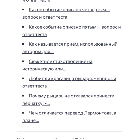
Какое событие описано четвертым: -
вопрос и ответ теста
Какое событие описано пятым: - вопрос и
ответ теста
Как называется приём, использованный
автором для…
Сюжетное стихотворение на
историческую или…
Любит ли красавица рыцаря: - вопрос и
ответ теста
Почему рыцарь не отказался принести
перчатку: -…
Чем отличается перевод Лермонтова, в
плане…