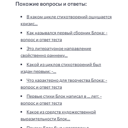
Похожие вопросы и ответы:
В каком цикле стихотворений ощущается
кризис…
Как назывался первый сборник Блока: -
вопрос и ответ теста
Это литературное направление
свойственно раннему…
Какой из циклов стихотворений был
издан первым: -…
Что характерно для творчества Блока: -
вопрос и ответ теста
Первые стихи Блок написал в … лет: -
вопрос и ответ теста
Какое из средств художественной
выразительности Блок…
Почему Блок был новатором в