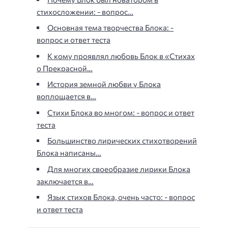
стихосложении: - вопрос…
Основная тема творчества Блока: -
вопрос и ответ теста
К кому проявлял любовь Блок в «Стихах
о Прекрасной…
История земной любви у Блока
воплощается в…
Стихи Блока во многом: - вопрос и ответ
теста
Большинство лирических стихотворений
Блока написаны…
Для многих своеобразие лирики Блока
заключается в…
Язык стихов Блока, очень часто: - вопрос
и ответ теста