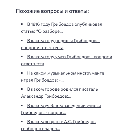
Похожие вопросы и ответы:
В 1816 году Грибоедов опубликовал
статью “О разборе…
В каком году родился Грибоедов: -
вопрос и ответ теста
В каком году умер Грибоедов: - вопрос и
ответ теста
На каком музыкальном инструменте
играл Грибоедов: -…
В каком городе родился писатель
Александр Грибоедов:…
В каком учебном заведении учился
Грибоедов: - вопрос…
В каком возрасте А.С. Грибоедов
свободно владел…