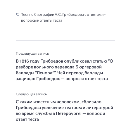
Тест по биографии А.С. Грибоедова с ответами -
вопросы и ответы теста
Предыдущая запись
В 1816 году Грибоедов опубликовал статью “О
разборе вольного перевода Бюргеровой
баллады “Ленора””. Чей перевод баллады
защищал Грибоедов: — вопрос и ответ теста
Следующая запись
С каким известным человеком, сблизило
Грибоедова увлечение театром и литературой
во время службы в Петербурге: — вопрос и
ответ теста