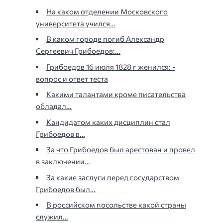
На каком отделении Московского
университета учился…
В каком городе погиб Александр
Сергеевич Грибоедов:…
Грибоедов 16 июля 1828 г женился: -
вопрос и ответ теста
Какими талантами кроме писательства
обладал…
Кандидатом каких дисциплин стал
Грибоедов в…
За что Грибоедов был арестован и провел
в заключении…
За какие заслуги перед государством
Грибоедов был…
В российском посольстве какой страны
служил…