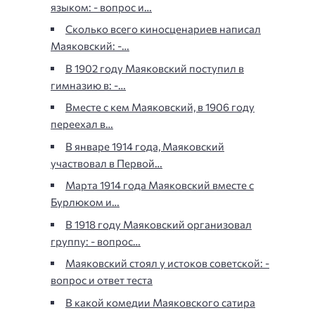
языком: - вопрос и…
Сколько всего киносценариев написал
Маяковский: -…
В 1902 году Маяковский поступил в
гимназию в: -…
Вместе с кем Маяковский, в 1906 году
переехал в…
В январе 1914 года, Маяковский
участвовал в Первой…
Марта 1914 года Маяковский вместе с
Бурлюком и…
В 1918 году Маяковский организовал
группу: - вопрос…
Маяковский стоял у истоков советской: -
вопрос и ответ теста
В какой комедии Маяковского сатира