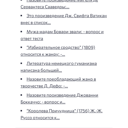
Сервантеса Сааведры:…
Это произведение Дж. Свифта Ватикан
внес в список…
Мужа мадам Бовари звали: - вопрос и
ответ теста
“Избирательное сродство” (1809)
относится к жанру: -…
Литература немецкого гуманизма
написана большей…
Назовите преобладающий жанр в
творчестве Д. Дефо: -…
Назовите произведение Джованни
Боккаччо: - вопрос и…
“Королева Причудница” (1756) Ж.-Ж.
Руссо относится к…