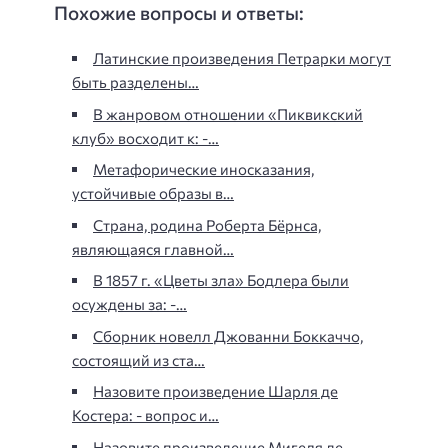
Похожие вопросы и ответы:
Латинские произведения Петрарки могут
быть разделены…
В жанровом отношении «Пиквикский
клуб» восходит к: -…
Метафорические иносказания,
устойчивые образы в…
Страна, родина Роберта Бёрнса,
являющаяся главной…
В 1857 г. «Цветы зла» Бодлера были
осуждены за: -…
Сборник новелл Джованни Боккаччо,
состоящий из ста…
Назовите произведение Шарля де
Костера: - вопрос и…
Назовите произведение Мигеля де