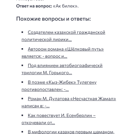
Ответ на вопрос:
«Ак билек».
Похожие вопросы и ответы:
Создателем казахской гражданской
политической лирики…
Автором романа «Шёлковый путь»
является: - вопрос и…
Под влиянием автобиографическй
трилогии М. Горького…
В поэме «Кыз-Жибек» Тулегену
противопоставлен: -…
Роман М. Дулатова «Несчастная Жамал»
написан в: -…
Как повествует И. Есенберлин –
откочевали от…
В мифологии казахов первым шаманом,