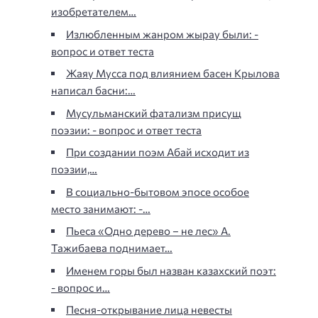
изобретателем…
Излюбленным жанром жырау были: -
вопрос и ответ теста
Жаяу Мусса под влиянием басен Крылова
написал басни:…
Мусульманский фатализм присущ
поэзии: - вопрос и ответ теста
При создании поэм Абай исходит из
поэзии,…
В социально-бытовом эпосе особое
место занимают: -…
Пьеса «Одно дерево – не лес» А.
Тажибаева поднимает…
Именем горы был назван казахский поэт:
- вопрос и…
Песня-открывание лица невесты