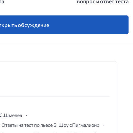
та
вопрос и ответ теста
ткрыть обсуждение
И.С.Шмелев
Ответы на тест по пьесе Б. Шоу «Пигмалион»