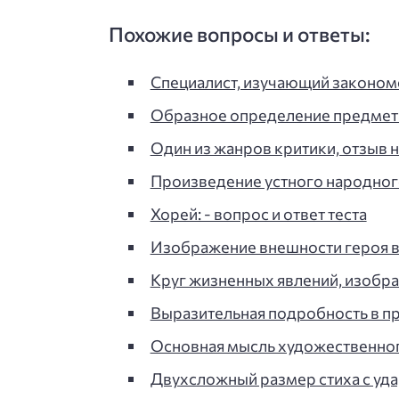
Похожие вопросы и ответы:
Специалист, изучающий законо
Образное определение предмет
Один из жанров критики, отзыв 
Произведение устного народног
Хорей: - вопрос и ответ теста
Изображение внешности героя в
Круг жизненных явлений, изобр
Выразительная подробность в пр
Основная мысль художественног
Двухсложный размер стиха с уд