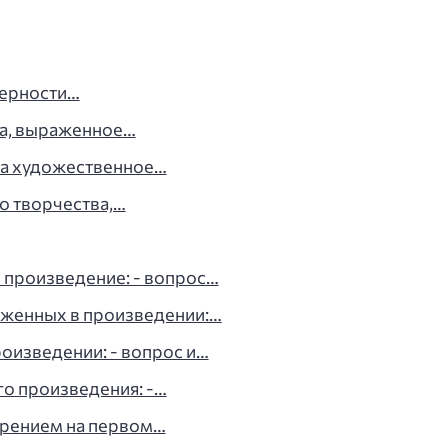
мерности…
а, выраженное…
на художественное…
о творчества,…
 произведение: - вопрос…
аженных в произведении:…
оизведении: - вопрос и…
о произведения: -…
арением на первом…