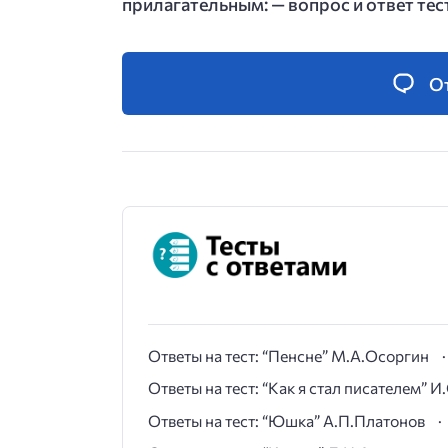
прилагательным: — вопрос и ответ тес
О
Ответы на тест: “Пенсне” М.А.Осоргин
Ответы на тест: “Как я стал писателем” 
Ответы на тест: “Юшка” А.П.Платонов