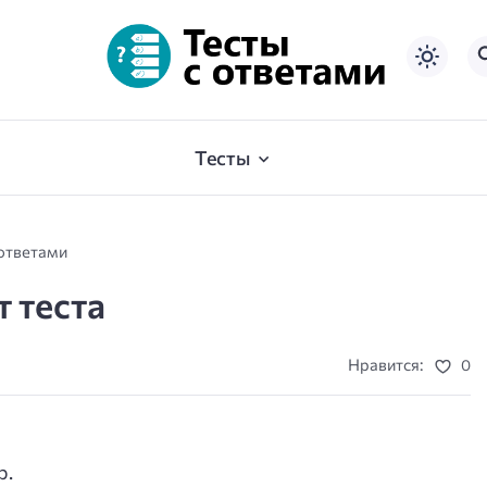
Тесты
 ответами
т теста
Нравится:
0
р.