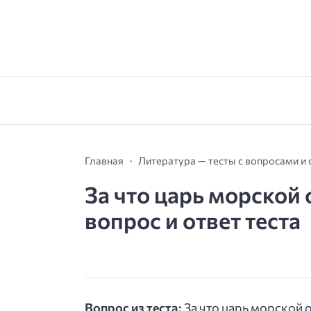
Главная
Литература — тесты с вопросами и
За что царь морской
вопрос и ответ теста
Вопрос из теста:
За что царь морской 