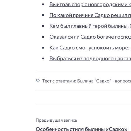
Выиграв спор с новгородскими к
По какой причине Садко решил п
Кем был главный герой былины, С
Оказался ли Садко богаче госп
Как Садко смог успокоить море: -
Выбраться из подводного царств
Тест с ответами: Былина “Садко” - вопрос
Предыдущая запись
Особенность стиля былины «Садко»