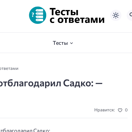
Тесты
 ответами
 отблагодарил Садко: —
Нравится:
0
отблагодарил Садко: