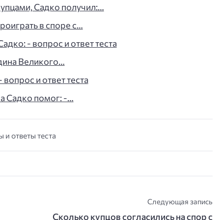
упцами, Садко получил:…
роиграть в споре с…
адко: - вопрос и ответ теста
одина Великого…
 вопрос и ответ теста
а Садко помог: -…
ы и ответы теста
Следующая запись
Сколько купцов согласились на спор с