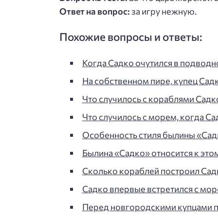
Ответ на вопрос:
за игру нежную.
Похожие вопросы и ответы:
Когда Садко очутился в подводн
На собственном пире, купец Садк
Что случилось с кораблями Садк
Что случилось с морем, когда Са
Особенность стиля былины «Садк
Былина «Садко» относится к этом
Сколько кораблей построил Садко
Садко впервые встретился с мор
Перед новгородскими купцами п