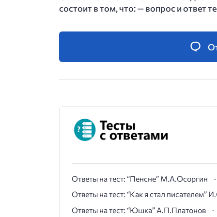
состоит в том, что: — вопрос и ответ т
О
Ответы на тест: “Пенсне” М.А.Осоргин
Ответы на тест: “Как я стал писателем” 
Ответы на тест: “Юшка” А.П.Платонов