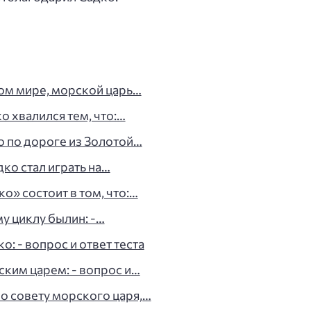
ом мире, морской царь…
о хвалился тем, что:…
о по дороге из Золотой…
дко стал играть на…
о» состоит в том, что:…
у циклу былин: -…
: - вопрос и ответ теста
ским царем: - вопрос и…
о совету морского царя,…