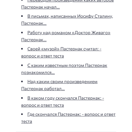
Пастернак начал…
В письмах, написанных Иосифу Сталину,
Пастернак…
Работу над романом «Доктор Живаго»
Пастернак…
Своей «музой» Пастернак считал: -
вопрос и ответ теста
С каким известным поэтом Пастернак
познакомился…
Над каким своим произведением
Пастернак работал…
В каком году скончался Пастернак: -
вопрос и ответ теста
Где скончался Пастернак: - вопрос и ответ
теста