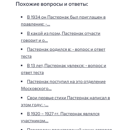
Похожие вопросы и ответы:
В 1934 он Пастернак был приглашен в
правление: -…
В какой из поэм, Пастернак отчасти
говорит и о…
Пастернак родился в: - вопрос и ответ
теста
В 13 лет, Пастернак увлекся: - вопрос и
ответ теста
Пастернак поступил на это отделение
Московского…
Свои первые стихи Пастернак написал в
этом году: -…
В 1920 – 1927 гг. Пастернак являлся
участником…
Переводом произведений каких авторов