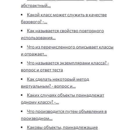
абстрактный…
Какой класс может служить в качестве
базового? -…
Как называется свойство повторного
использования…
Что из перечисленного описывает классы
и отражает…
Что называется экземплярами класса? -
вопрос и ответ теста
Как сделать некоторый метод
виртуальным? - вопрос и…
Каких случаях объекты принадлежат
одному классу? -…
Что производится путем объявления в
производном…
Каковы объекты, принадлежащие