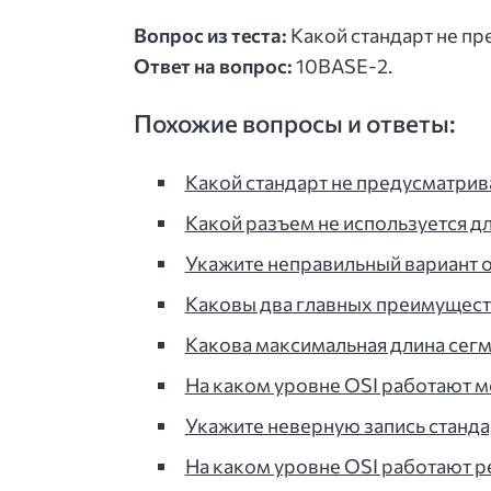
Вопрос из теста:
Какой стандарт не пр
Ответ на вопрос:
10BASE-2.
Похожие вопросы и ответы:
Какой стандарт не предусматри
Какой разъем не используется д
Укажите неправильный вариант от
Каковы два главных преимущест
Какова максимальная длина сег
На каком уровне OSI работают м
Укажите неверную запись стандар
На каком уровне OSI работают р