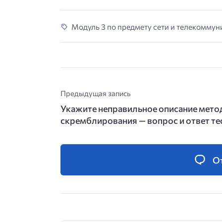
Модуль 3 по предмету сети и телекоммуни
Предыдущая запись
Укажите неправильное описание мето
скремблирования — вопрос и ответ те
О