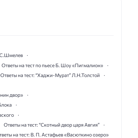
И.С.Шмелев
Ответы на тест по пьесе Б. Шоу «Пигмалион»
Ответы на тест: “Хаджи-Мурат” Л.Н.Толстой
ёнин двор»
Блока
вского
Ответы на тест: “Скотный двор царя Авгия”
тветы на тест: В. П. Астафьев «Васюткино озеро»