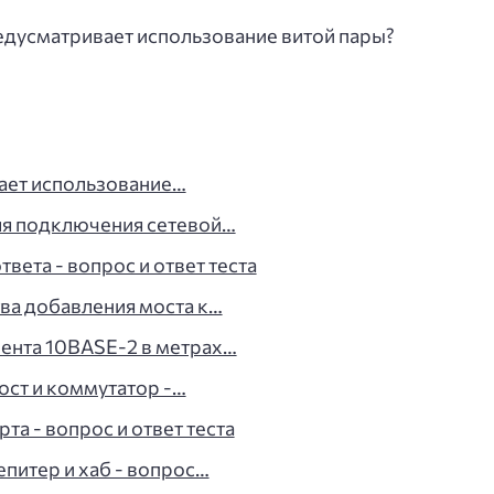
едусматривает использование витой пары?
вает использование…
ля подключения сетевой…
вета - вопрос и ответ теста
ва добавления моста к…
мента 10BASE-2 в метрах…
ост и коммутатор -…
та - вопрос и ответ теста
епитер и хаб - вопрос…