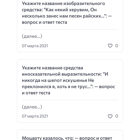
Укажите название изобразительного
средства: “Как некий херувим, Он
несколько занес нам песен райских…”: —
вопрос и ответ теста
(далее…)
0
07 марта 2021
Укажите название средства
иносказательной выразительности: “И
никогда на шепот искушенья Не
преклонился я, хоть я не трус…”: — вопрос
и ответ теста
(далее…)
0
07 марта 2021
Моцарту казалось, что: — вопрос и ответ