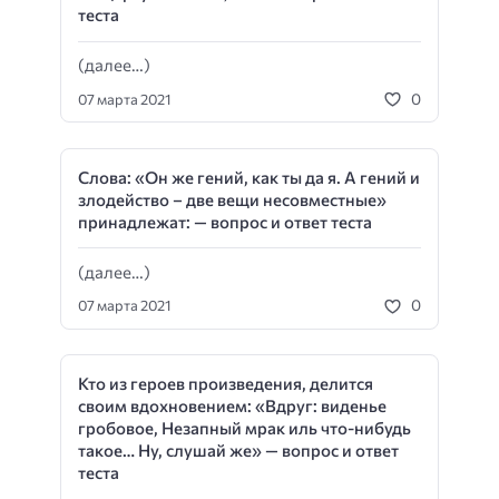
теста
(далее…)
0
07 марта 2021
Слова: «Он же гений, как ты да я. А гений и
злодейство – две вещи несовместные»
принадлежат: — вопрос и ответ теста
(далее…)
0
07 марта 2021
Кто из героев произведения, делится
своим вдохновением: «Вдруг: виденье
гробовое, Незапный мрак иль что-нибудь
такое… Ну, слушай же» — вопрос и ответ
теста