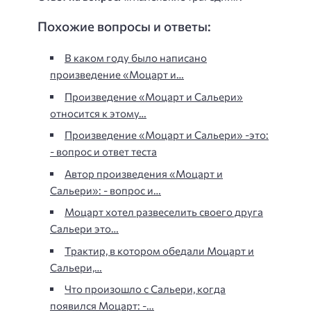
Похожие вопросы и ответы:
В каком году было написано
произведение «Моцарт и…
Произведение «Моцарт и Сальери»
относится к этому…
Произведение «Моцарт и Сальери» -это:
- вопрос и ответ теста
Автор произведения «Моцарт и
Сальери»: - вопрос и…
Моцарт хотел развеселить своего друга
Сальери это…
Трактир, в котором обедали Моцарт и
Сальери,…
Что произошло с Сальери, когда
появился Моцарт: -…