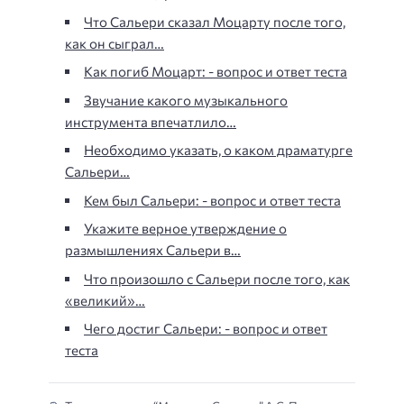
Что Сальери сказал Моцарту после того,
как он сыграл…
Как погиб Моцарт: - вопрос и ответ теста
Звучание какого музыкального
инструмента впечатлило…
Необходимо указать, о каком драматурге
Сальери…
Кем был Сальери: - вопрос и ответ теста
Укажите верное утверждение о
размышлениях Сальери в…
Что произошло с Сальери после того, как
«великий»…
Чего достиг Сальери: - вопрос и ответ
теста