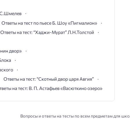
И.С.Шмелев
Ответы на тест по пьесе Б. Шоу «Пигмалион»
Ответы на тест: “Хаджи-Мурат” Л.Н.Толстой
ёнин двор»
Блока
вского
Ответы на тест: “Скотный двор царя Авгия”
тветы на тест: В. П. Астафьев «Васюткино озеро»
Вопросы и ответы на тесты по всем предметам для шк