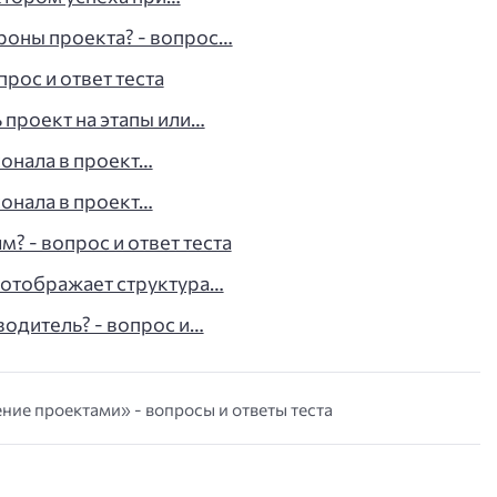
роны проекта? - вопрос…
прос и ответ теста
 проект на этапы или…
сонала в проект…
сонала в проект…
? - вопрос и ответ теста
 отображает структура…
одитель? - вопрос и…
ние проектами» - вопросы и ответы теста