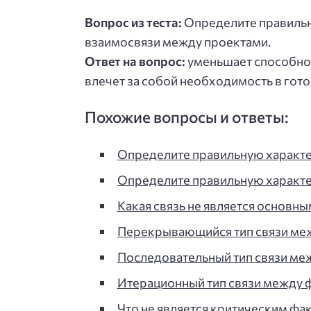
Вопрос из теста:
Определите правильн
взаимосвязи между проектами.
Ответ на вопрос:
уменьшает способнос
влечет за собой необходимость в гот
Похожие вопросы и ответы:
Определите правильную характ
Определите правильную характ
Какая связь не является основн
Перекрывающийся тип связи межд
Последовательный тип связи меж
Итерационный тип связи между фа
Что не является критическим фа