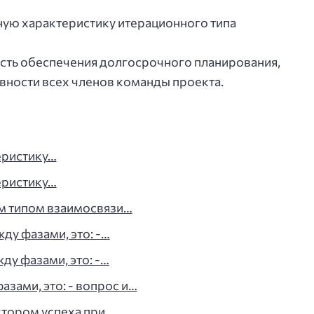
ую характеристику итерационного типа
ть обеспечения долгосрочного планирования,
овности всех членов команды проекта.
еристику…
еристику…
ым типом взаимосвязи…
у фазами, это: -…
ду фазами, это: -…
зами, это: - вопрос и…
ктором успеха при…