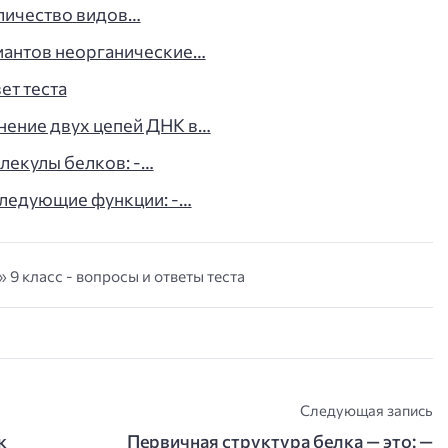
оличество видов…
иантов неорганические…
ет теста
нение двух цепей ДНК в…
олекулы белков: -…
ледующие функции: -…
 9 класс - вопросы и ответы теста
Следующая запись
к
Первичная структура белка — это: —