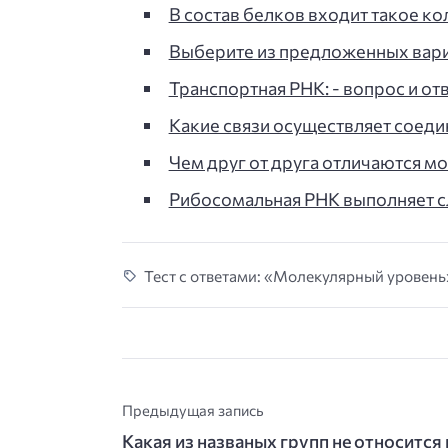
В состав белков входит такое к
Выберите из предложенных вар
Транспортная РНК: - вопрос и отв
Какие связи осуществляет соеди
Чем друг от друга отличаются м
Рибосомальная РНК выполняет с
Тест с ответами: «Молекулярный уровень»
Предыдущая запись
Какая из названых групп не относится 