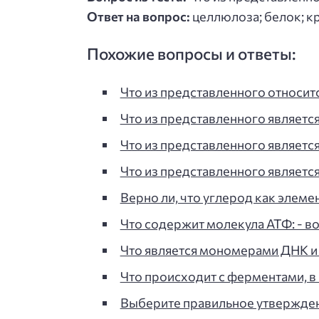
Ответ на вопрос:
целлюлоза; белок; к
Похожие вопросы и ответы:
Что из представленного относит
Что из представленного являетс
Что из представленного являет
Что из представленного являет
Верно ли, что углерод как элеме
Что содержит молекула АТФ: - во
Что является мономерами ДНК и Р
Что происходит с ферментами, в
Выберите правильное утверждени