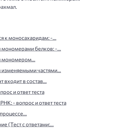
рахмал.
ся к моносахаридам: -…
я мономерами белков: -…
ся мономером…
ся изменяемыми частями…
нт входит в состав…
прос и ответ теста
НК: - вопрос и ответ теста
 процессе…
е (Тест с ответами:…