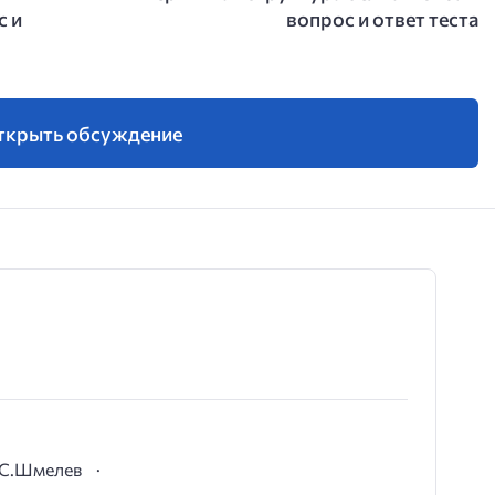
с и
вопрос и ответ теста
ткрыть обсуждение
И.С.Шмелев