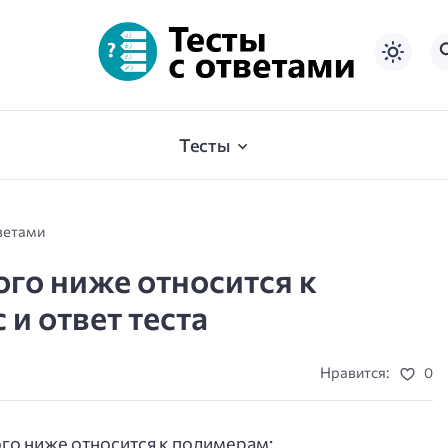
Тесты
ветами
ого ниже относится к
и ответ теста
Нравится:
0
го ниже относится к полимерам: