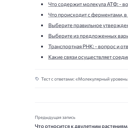
Что содержит молекула АТФ: - во
Что происходит с ферментами, в
Выберите правильное утверждени
Выберите из предложенных вар
Транспортная РНК: - вопрос и отв
Какие связи осуществляет соеди
Тест с ответами: «Молекулярный уровень»
Предыдущая запись
Что относится к двулетним растениям