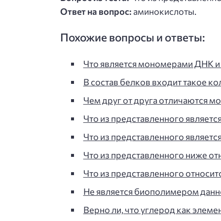
Ответ на вопрос:
аминокислоты.
Похожие вопросы и ответы:
Что является мономерами ДНК и Р
В состав белков входит такое к
Чем друг от друга отличаются м
Что из представленного являет
Что из представленного являет
Что из представленного ниже от
Что из представленного относит
Не является биополимером дан
Верно ли, что углерод как элеме