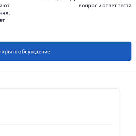
вают
вопрос и ответ теста
нях,
ет
ткрыть обсуждение