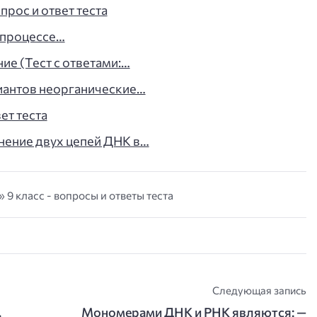
прос и ответ теста
 процессе…
е (Тест с ответами:…
иантов неорганические…
ет теста
нение двух цепей ДНК в…
 9 класс - вопросы и ответы теста
Следующая запись
,
Мономерами ДНК и РНК являются: —