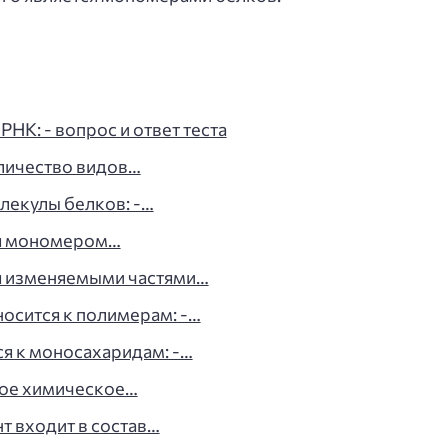
НК: - вопрос и ответ теста
оличество видов…
олекулы белков: -…
ся мономером…
ся изменяемыми частями…
носится к полимерам: -…
ся к моносахаридам: -…
ное химическое…
нт входит в состав…