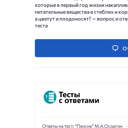
которые в первый год жизни накапли
питательные вещества в стеблях и кор
а цветут и плодоносят? — вопрос и отв
теста
О
Ответы на тест: “Пенсне” М.А.Осоргин