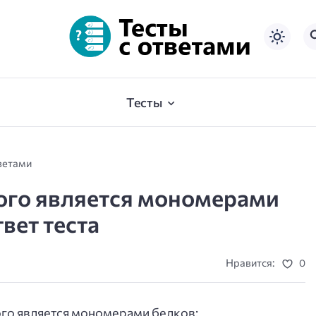
Тесты
ветами
ного является мономерами
твет теста
Нравится:
0
ого является мономерами белков: