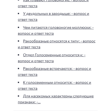
ответ теста
У двудольных в зародыше: - вопрос и
ответ теста
Чем питаются головоногие моллюски: -
вопрос и ответ теста
Ракообразные относятся к типу: - вопрос
и ответ теста
Отдел Голосеменные относится к: -
вопрос и ответ теста
Ракообразные встречаются: - вопрос и
ответ теста
К голосеменным относится: - вопрос и
ответ теста
Для насекомых характерны следующие
признаки: -…