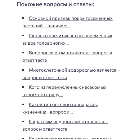
Похожие вопросы и ответы:
Основной признак покрытосеменных
растений – наличие:…
Сколько насчитывается современных
видов головоногих…
Водоросли размножаются: - вопрос и
ответ теста
Многоклеточной водорослью является: -
вопрос и ответ теста
Кого из перечисленных насекомых
относят к отряду…
Какой тип ротового аппарата у
кузнечика: - вопрос и…
К красным водорослям относится: -
вопрос и ответ теста
Как плавают головоногие: - вопрос и