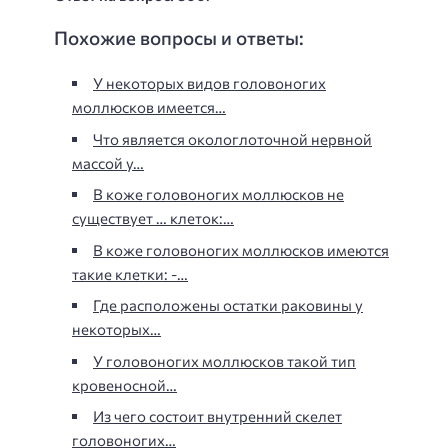
Похожие вопросы и ответы:
У некоторых видов головоногих
моллюсков имеется…
Что является окологлоточной нервной
массой у…
В коже головоногих моллюсков не
существует … клеток:…
В коже головоногих моллюсков имеются
такие клетки: -…
Где расположены остатки раковины у
некоторых…
У головоногих моллюсков такой тип
кровеносной…
Из чего состоит внутренний скелет
головоногих…