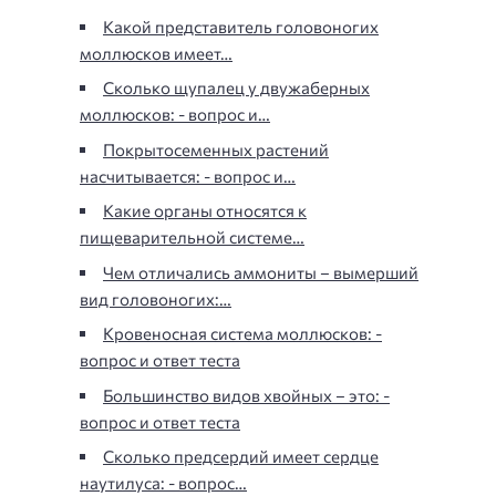
Какой представитель головоногих
моллюсков имеет…
Сколько щупалец у двужаберных
моллюсков: - вопрос и…
Покрытосеменных растений
насчитывается: - вопрос и…
Какие органы относятся к
пищеварительной системе…
Чем отличались аммониты – вымерший
вид головоногих:…
Кровеносная система моллюсков: -
вопрос и ответ теста
Большинство видов хвойных – это: -
вопрос и ответ теста
Сколько предсердий имеет сердце
наутилуса: - вопрос…