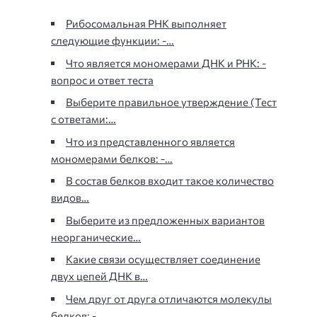
Рибосомальная РНК выполняет
следующие функции: -…
Что является мономерами ДНК и РНК: -
вопрос и ответ теста
Выберите правильное утверждение (Тест
с ответами:…
Что из представленного является
мономерами белков: -…
В состав белков входит такое количество
видов…
Выберите из предложенных вариантов
неорганические…
Какие связи осуществляет соединение
двух цепей ДНК в…
Чем друг от друга отличаются молекулы
белков: -…