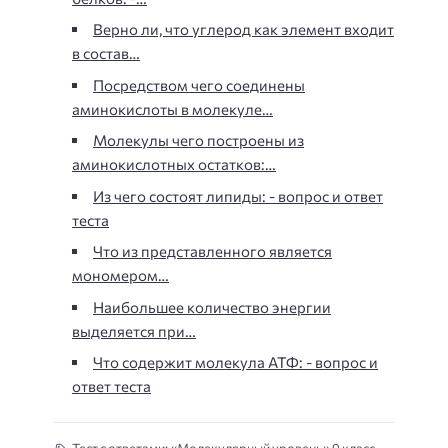
Верно ли, что углерод как элемент входит
в состав…
Посредством чего соединены
аминокислоты в молекуле…
Молекулы чего построены из
аминокислотных остатков:…
Из чего состоят липиды: - вопрос и ответ
теста
Что из представленного является
мономером…
Наибольшее количество энергии
выделяется при…
Что содержит молекула АТФ: - вопрос и
ответ теста