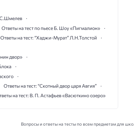
И.С.Шмелев
Ответы на тест по пьесе Б. Шоу «Пигмалион»
Ответы на тест: “Хаджи-Мурат” Л.Н.Толстой
ёнин двор»
Блока
вского
Ответы на тест: “Скотный двор царя Авгия”
тветы на тест: В. П. Астафьев «Васюткино озеро»
Вопросы и ответы на тесты по всем предметам для шк