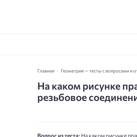
Главная
Геометрия — тесты с вопросами и 
На каком рисунке п
резьбовое соединение
Вопрос из теста:
На каком рисунке пр