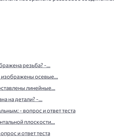
бражена резьба? -…
о изображены осевые…
оставлены линейные…
на на детали? -…
льным: - вопрос и ответ теста
онтальной плоскости…
вопрос и ответ теста