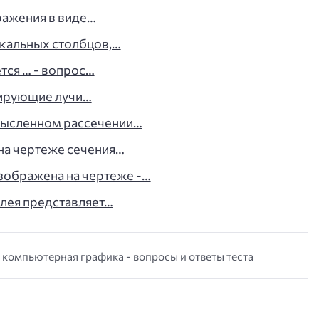
ражения в виде…
икальных столбцов,…
тся … - вопрос…
цирующие лучи…
мысленном рассечении…
на чертеже сечения…
зображена на чертеже -…
плея представляет…
 компьютерная графика - вопросы и ответы теста