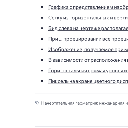
Графика с представлением изоб
Сетку из горизонтальных и верт
Вид слева на чертеже располагае
При … проецировании все прое
Изображение, получаемое при 
В зависимости от расположения 
Горизонтальная прямая уровня и
Пиксель на экране цветного дис
Начертательная геометрия: инженерная и