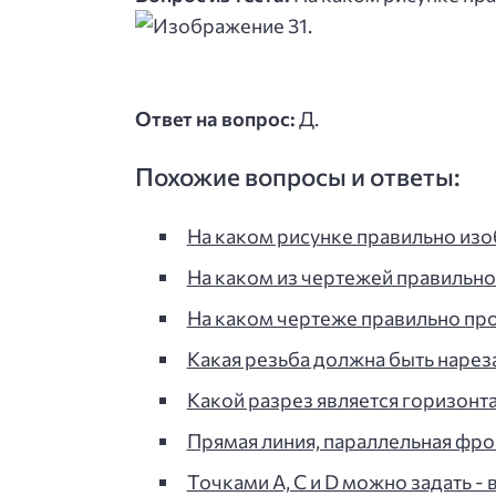
Ответ на вопрос:
Д.
Похожие вопросы и ответы:
На каком рисунке правильно изо
На каком из чертежей правильн
На каком чертеже правильно пр
Какая резьба должна быть нареза
Какой разрез является горизонта
Прямая линия, параллельная фр
Точками А, С и D можно задать - 