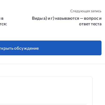
Следующая запись
 в
Виды а) и г) называются — вопрос и
тся:
ответ теста
ткрыть обсуждение