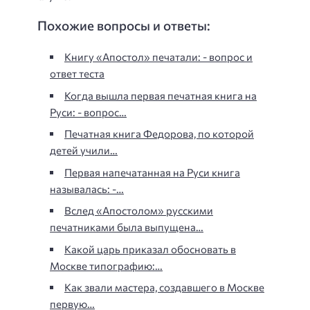
Похожие вопросы и ответы:
Книгу «Апостол» печатали: - вопрос и
ответ теста
Когда вышла первая печатная книга на
Руси: - вопрос…
Печатная книга Федорова, по которой
детей учили…
Первая напечатанная на Руси книга
называлась: -…
Вслед «Апостолом» русскими
печатниками была выпущена…
Какой царь приказал обосновать в
Москве типографию:…
Как звали мастера, создавшего в Москве
первую…