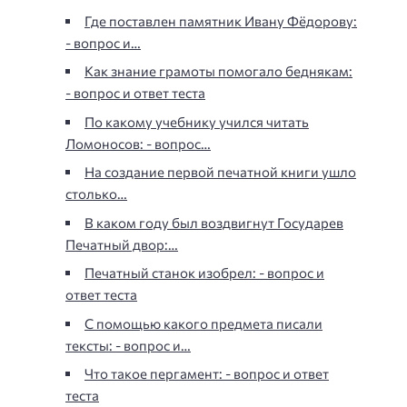
Где поставлен памятник Ивану Фёдорову:
- вопрос и…
Как знание грамоты помогало беднякам:
- вопрос и ответ теста
По какому учебнику учился читать
Ломоносов: - вопрос…
На создание первой печатной книги ушло
столько…
В каком году был воздвигнут Государев
Печатный двор:…
Печатный станок изобрел: - вопрос и
ответ теста
С помощью какого предмета писали
тексты: - вопрос и…
Что такое пергамент: - вопрос и ответ
теста