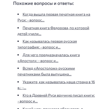
Похожие вопросы и ответы:
Когда вышла первая печатная книга на
Руси: - вопрос…
Печатная книга Федорова, по которой
детей учили…
Как называлась первая русская
типография: - вопрос и…
Для чего предназначалась книга
«Апостол»: - вопрос и…
Вслед «Апостолом» русскими
печатниками была выпущена…
Укажите, как называлась наша страна в 16
в.: -…
Кто в Древней Руси вручную писал книги:
- вопрос и…
Какой царь приказал обосновать в