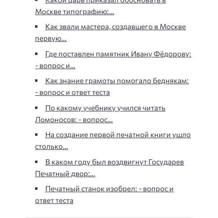
Москве типографию:…
Как звали мастера, создавшего в Москве
первую…
Где поставлен памятник Ивану Фёдорову:
- вопрос и…
Как знание грамоты помогало беднякам:
- вопрос и ответ теста
По какому учебнику учился читать
Ломоносов: - вопрос…
На создание первой печатной книги ушло
столько…
В каком году был воздвигнут Государев
Печатный двор:…
Печатный станок изобрел: - вопрос и
ответ теста