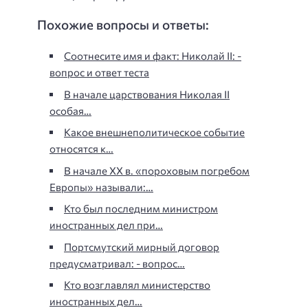
Похожие вопросы и ответы:
Соотнесите имя и факт: Николай II: -
вопрос и ответ теста
В начале царствования Николая II
особая…
Какое внешнеполитическое событие
относятся к…
В начале XX в. «пороховым погребом
Европы» называли:…
Кто был последним министром
иностранных дел при…
Портсмутский мирный договор
предусматривал: - вопрос…
Кто возглавлял министерство
иностранных дел…