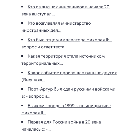
Кто из высших чиновников в начале 20
века выступал…
Кто возглавлял министерство
иностранных дел…
Кто был отцом императора Николая II: -
вопрос и ответ теста
Какая территория стала источником
территориальных…
Какое событие произошло раньше других
(Внешняя…
Порт-Артур был сдан русскими войсками
в: - вопрос и…
В каком городе в 1899 г. по инициативе
Николая II…
Первая для России война в 20 веке
началась с: -…