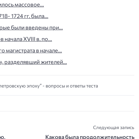
чилось массовое…
18- 1724 гг. была…
орые были введены при…
начала XVIII в. по…
о магистрата в начале…
а», разделявший жителей…
петровскую эпоху” - вопросы и ответы теста
Следующая запись
ю,
Какова была продолжительность