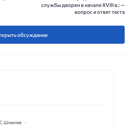
т
службы дворян в начале XVIII в.: —
вопрос и ответ теста
ткрыть обсуждение
И.С.Шмелев