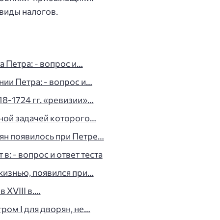
виды налогов.
а Петра: - вопрос и…
ии Петра: - вопрос и…
18-1724 гг. «ревизии»…
вной задачей которого…
ян появилось при Петре…
в: - вопрос и ответ теста
жизнью, появился при…
 XVIII в.…
ром I для дворян, не…