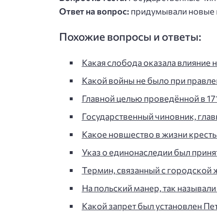
Ответ на вопрос:
придумывали новые 
Похожие вопросы и ответы:
Какая слобода оказала влияние н
Какой войны не было при правлен
Главной целью проведённой в 17
Государственный чиновник, гла
Какое новшество в жизни кресть
Указ о единонаследии был принят 
Термин, связанный с городской 
На польский манер, так называли в
Какой запрет был установлен Пет