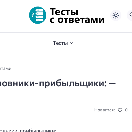
Тесты
ветами
новники-прибыльщики: —
Нравится:
0
новники-прибыльщики: