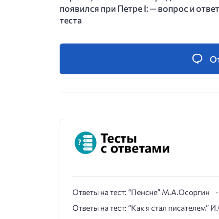
появился при Петре I: — вопрос и отве
теста
О
Ответы на тест: “Пенсне” М.А.Осоргин
Ответы на тест: “Как я стал писателем” 