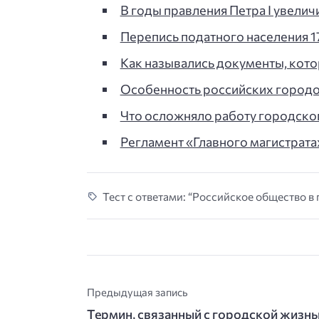
В годы правления Петра I увели
Перепись податного населения 17
Как назывались документы, кот
Особенность российских городов 
Что осложняло работу городског
Регламент «Главного магистрат
Тест с ответами: “Российское общество в 
Предыдущая запись
Термин, связанный с городской жизнь