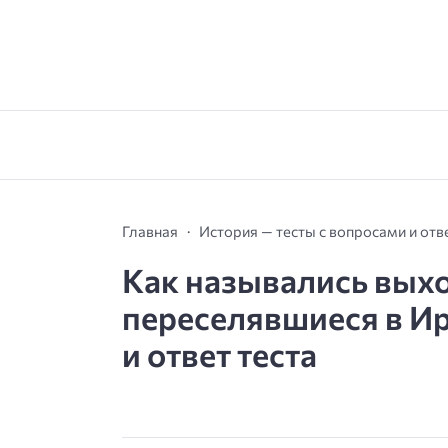
Главная
История — тесты с вопросами и от
Как назывались вых
переселявшиеся в И
и ответ теста