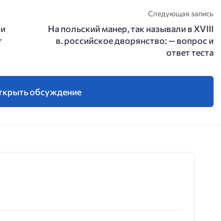
Следующая запись
ли
На польский манер, так называли в XVIII
т
в. российское дворянство: — вопрос и
ответ теста
ткрыть обсуждение