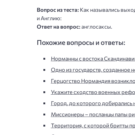
Вопрос из теста:
Как назывались выхо
и Англию:
Ответ на вопрос:
англосаксы.
Похожие вопросы и ответы:
Норманны с востока Скандинави
Одно из государств, созданное 
Герцогство Нормандия возникло 
Укажите сходство военных рефо
Город, до которого добирались
Миссионеры – посланцы папы ри
Территория, с которой бритты п