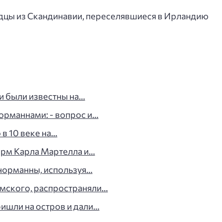
дцы из Скандинавии, переселявшиеся в Ирландию
и были известны на…
норманнами: - вопрос и…
в 10 веке на…
рм Карла Мартелла и…
 норманны, используя…
мского, распространяли…
ришли на остров и дали…