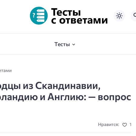
Тесты
ветами
одцы из Скандинавии,
рландию и Англию: — вопрос
Нравится:
1