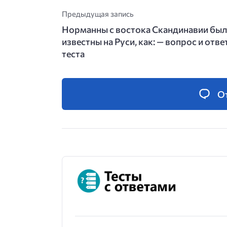
Предыдущая запись
Норманны с востока Скандинавии бы
известны на Руси, как: — вопрос и отве
теста
О