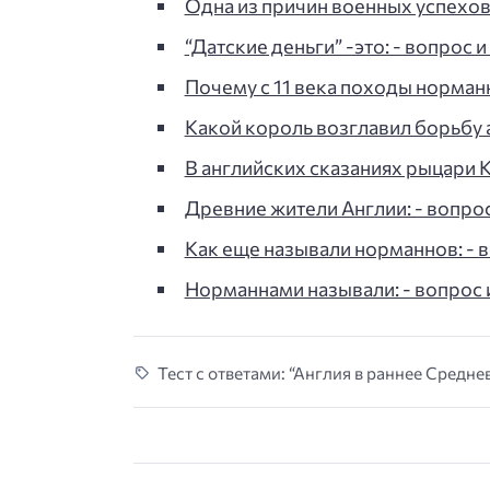
Одна из причин военных успехов
“Датские деньги” -это: - вопрос и
Почему с 11 века походы норман
Какой король возглавил борьбу
В английских сказаниях рыцари 
Древние жители Англии: - вопрос
Как еще называли норманнов: - в
Норманнами называли: - вопрос и
Тест с ответами: “Англия в раннее Средне