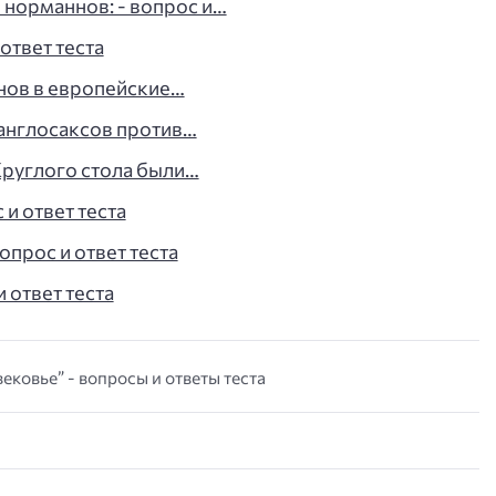
 норманнов: - вопрос и…
 ответ теста
нов в европейские…
 англосаксов против…
Круглого стола были…
 и ответ теста
опрос и ответ теста
 ответ теста
вековье” - вопросы и ответы теста