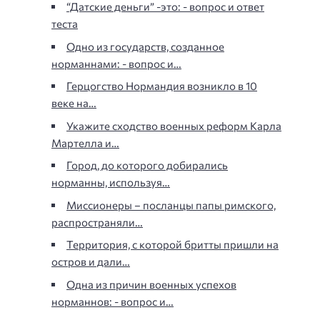
“Датские деньги” -это: - вопрос и ответ
теста
Одно из государств, созданное
норманнами: - вопрос и…
Герцогство Нормандия возникло в 10
веке на…
Укажите сходство военных реформ Карла
Мартелла и…
Город, до которого добирались
норманны, используя…
Миссионеры – посланцы папы римского,
распространяли…
Территория, с которой бритты пришли на
остров и дали…
Одна из причин военных успехов
норманнов: - вопрос и…