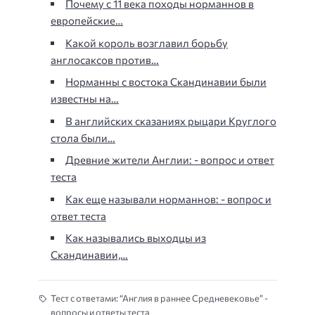
Почему с 11 века походы норманнов в
европейские…
Какой король возглавил борьбу
англосаксов против…
Норманны с востока Скандинавии были
известны на…
В английских сказаниях рыцари Круглого
стола были…
Древние жители Англии: - вопрос и ответ
теста
Как еще называли норманнов: - вопрос и
ответ теста
Как назывались выходцы из
Скандинавии,…
Тест с ответами: “Англия в раннее Средневековье” -
вопросы и ответы теста