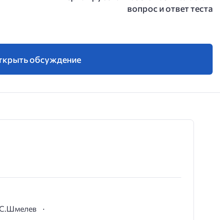
вопрос и ответ теста
ткрыть обсуждение
И.С.Шмелев