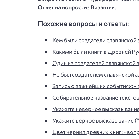
Ответ на вопрос:
из Византии.
Похожие вопросы и ответы:
Кем были создатели славянской аз
Какими были книги в Древней Руси
Один из создателей славянской аз
Не был создателем славянской азб
Запись о важнейших событиях: - 
Собирательное название текстов
Укажите неверное высказывание
Укажите верное высказывание (
Цвет чернил древних книг: - вопр