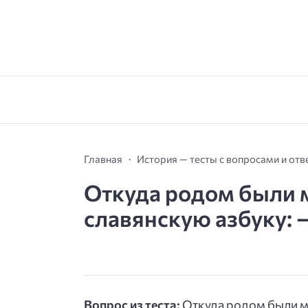
Главная
История — тесты с вопросами и от
Откуда родом были 
славянскую азбуку: —
Вопрос из теста:
Откуда родом были м