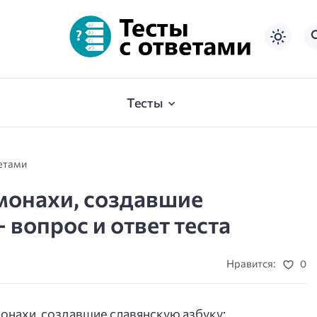
Тесты
ветами
монахи, создавшие
 вопрос и ответ теста
Нравится:
0
онахи, создавшие славянскую азбуку: