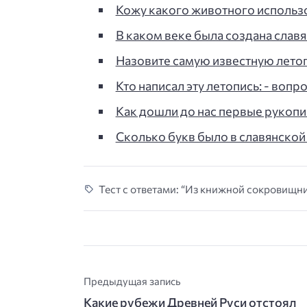
Кожу какого животного использ
В каком веке была создана славя
Назовите самую известную летоп
Кто написал эту летопись: - вопро
Как дошли до нас первые рукописи
Сколько букв было в славянской 
Тест с ответами: “Из книжной сокровищни
Предыдущая запись
Какие рубежи Древней Руси отстоял