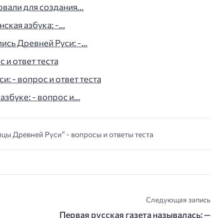
овали для создания…
нская азбука: -…
ись Древней Руси: -…
с и ответ теста
: - вопрос и ответ теста
азбуке: - вопрос и…
цы Древней Руси” - вопросы и ответы теста
Следующая запись
Первая русская газета называлась: —