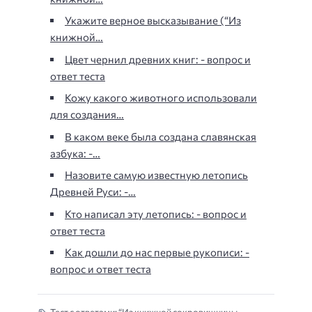
Укажите верное высказывание (“Из
книжной…
Цвет чернил древних книг: - вопрос и
ответ теста
Кожу какого животного использовали
для создания…
В каком веке была создана славянская
азбука: -…
Назовите самую известную летопись
Древней Руси: -…
Кто написал эту летопись: - вопрос и
ответ теста
Как дошли до нас первые рукописи: -
вопрос и ответ теста