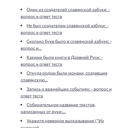
Один из создателей славянской азбуки: -
вопрос и ответ теста
Не был создателем славянской азбуки: -
вопрос и ответ теста
Сколько букв было в славянской азбуке: -
вопрос и…
Какими были книги в Древней Руси: -
вопрос и ответ теста
Откуда родом были монахи, создавшие
славянскую…
Запись о важнейших событиях: - вопрос и
ответ теста
Собирательное название текстов,
написанных от руки:…
Укажите неверное высказывание (“Из
книжной…