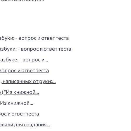
уки: - вопрос и ответ теста
буки: - вопрос и ответ теста
азбуке: - вопрос и…
вопрос и ответ теста
, написанных от руки:…
 (“Из книжной…
“Из книжной…
ос и ответ теста
овали для создания…