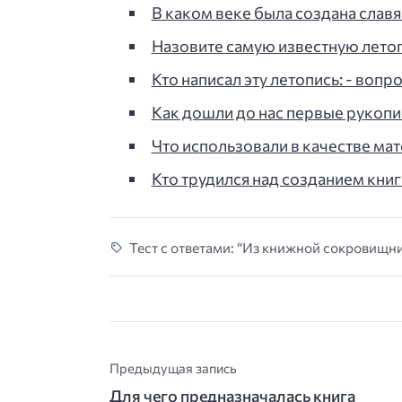
В каком веке была создана славя
Назовите самую известную летоп
Кто написал эту летопись: - вопро
Как дошли до нас первые рукописи
Что использовали в качестве ма
Кто трудился над созданием книг
Тест с ответами: “Из книжной сокровищни
Предыдущая запись
Для чего предназначалась книга