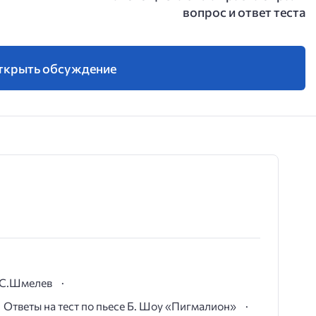
вопрос и ответ теста
ткрыть обсуждение
И.С.Шмелев
Ответы на тест по пьесе Б. Шоу «Пигмалион»