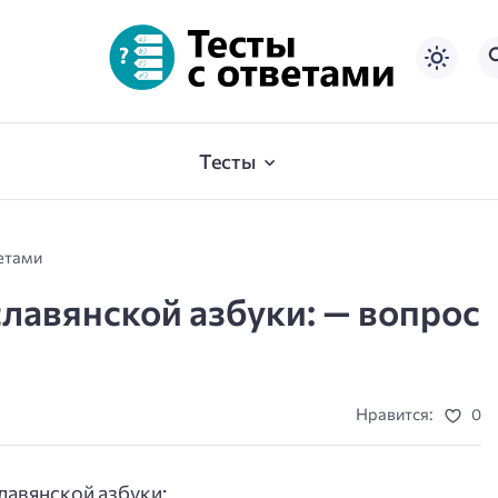
Тесты
ветами
славянской азбуки: — вопрос
Нравится:
0
лавянской азбуки: