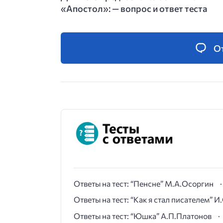
«Апостол»: — вопрос и ответ теста
О
Ответы на тест: “Пенсне” М.А.Осоргин
Ответы на тест: “Как я стал писателем” 
Ответы на тест: “Юшка” А.П.Платонов