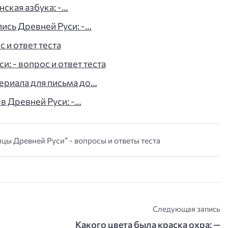
нская азбука: -…
ись Древней Руси: -…
с и ответ теста
: - вопрос и ответ теста
териала для письма до…
 в Древней Руси: -…
цы Древней Руси” - вопросы и ответы теста
Следующая запись
Какого цвета была краска охра: —