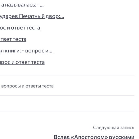
га называлась: -…
сударев Печатный двор:…
с и ответ теста
твет теста
л книги: - вопрос и…
рос и ответ теста
- вопросы и ответы теста
Следующая запись
Вслед «Апостолом» русскими