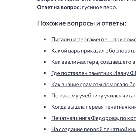
Ответ на вопрос:
гусиное перо.
Похожие вопросы и ответы:
Писали на пергаменте … при помо
Какой царь приказал обосноват
Как звали мастера, создавшего 
Где поставлен памятник Ивану Ф
Как знание грамоты помогало бед
По какому учебнику учился чита
Когда вышла первая печатная кни
Печатная книга Федорова, по ко
На создание первой печатной кн