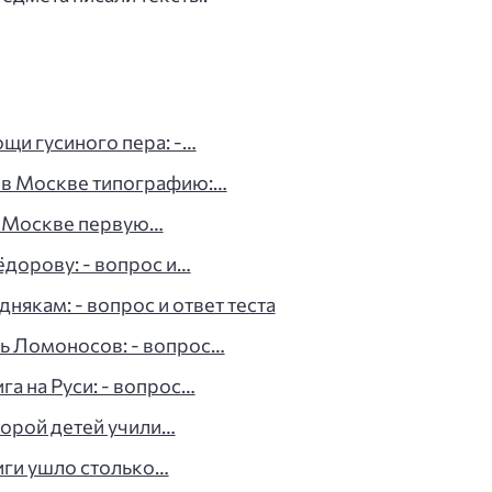
щи гусиного пера: -…
ь в Москве типографию:…
в Москве первую…
ёдорову: - вопрос и…
някам: - вопрос и ответ теста
ть Ломоносов: - вопрос…
га на Руси: - вопрос…
торой детей учили…
иги ушло столько…