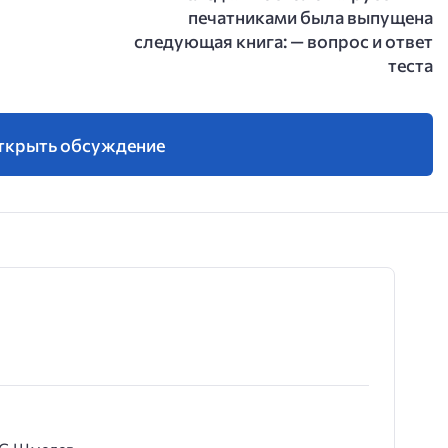
печатниками была выпущена
следующая книга: — вопрос и ответ
теста
ткрыть обсуждение