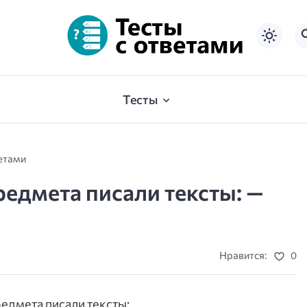
Тесты
ветами
едмета писали тексты: —
Нравится:
0
едмета писали тексты: