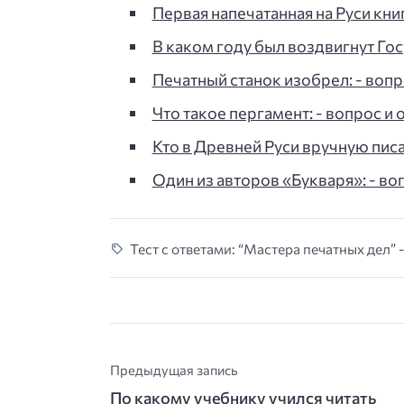
Первая напечатанная на Руси кни
В каком году был воздвигнут Го
Печатный станок изобрел: - вопро
Что такое пергамент: - вопрос и о
Кто в Древней Руси вручную писа
Один из авторов «Букваря»: - воп
Тест с ответами: “Мастера печатных дел” 
Предыдущая запись
По какому учебнику учился читать