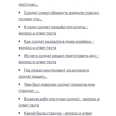
постучал…
Солдат сумел обмануть жадную старуху,
потому что…
К кому солдат пришёл погостить: -
вопрос и ответ теста
Как солдат оказался в доме хозяйки: -
вопрос и ответ теста
Из чего солдат решил приготовить еду: -
вопрос и ответ теста
Где лежал инструмент, из которого
солдат решил…
Чем был доволен солдат, покинув дом
старухи: -…
В какую избу постучал солдат: - вопрос и
ответ теста
Какой была старуха: - вопрос и ответ