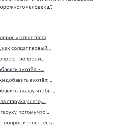
орожного человека.”.
опрос и ответ теста
о, как солдат первый…
опрос: - вопрос и…
бавить в котёл: -…
хи добавить в котёл:…
обавить в кашу, чтобы…
ла старуха у него,…
таруху, потому что…
- вопрос и ответ теста