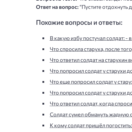
Ответ на вопрос:
“Пустите отдохнуть д
Похожие вопросы и ответы:
В какую избу постучал солдат: - в
Что спросила старуха, после тог
Что ответил солдат на старухин в
Что попросил солдат у старухи до
Что еще попросил солдат у стару
Что попросил солдат у старухи д
Что ответил солдат, когда спроси
Солдат сумел обмануть жадную с
К кому солдат пришёл погостить: 