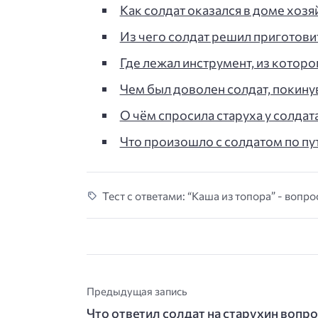
Как солдат оказался в доме хозяй
Из чего солдат решил приготовить
Где лежал инструмент, из котор
Чем был доволен солдат, покинув
О чём спросила старуха у солдата
Что произошло с солдатом по пути
Тест с ответами: “Каша из топора” - вопро
Предыдущая запись
Что ответил солдат на старухин вопро