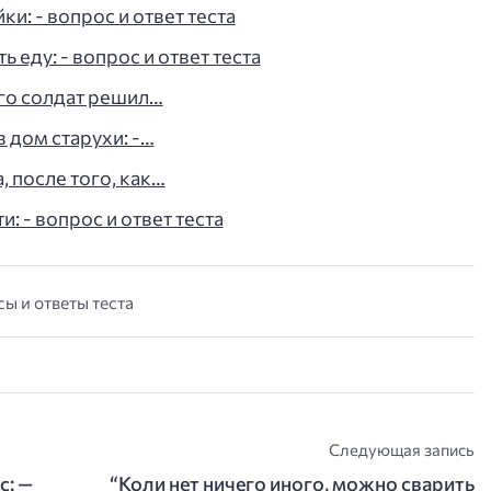
ки: - вопрос и ответ теста
 еду: - вопрос и ответ теста
ого солдат решил…
 дом старухи: -…
, после того, как…
: - вопрос и ответ теста
сы и ответы теста
Следующая запись
с: —
“Коли нет ничего иного, можно сварить