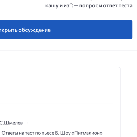
кашу и из”: — вопрос и ответ теста
ткрыть обсуждение
И.С.Шмелев
Ответы на тест по пьесе Б. Шоу «Пигмалион»