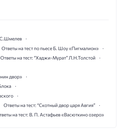
И.С.Шмелев
Ответы на тест по пьесе Б. Шоу «Пигмалион»
Ответы на тест: “Хаджи-Мурат” Л.Н.Толстой
ёнин двор»
Блока
вского
Ответы на тест: “Скотный двор царя Авгия”
тветы на тест: В. П. Астафьев «Васюткино озеро»