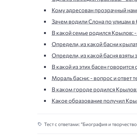
Кому адресован прозрачный нам
Зачем водили Слона по улицам в
В какой семье родился Крылов: - 
Определи, из какой басни крыла
Определи, из какой басня взяты 
В какой из этих басен говорится
Мораль басни: - вопрос и ответ т
В каком городе родился Крылов: 
Какое образование получил Крыло
Тест с ответами: “Биография и творчество