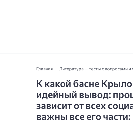
Главная
Литература — тесты с вопросами и
К какой басне Крыл
идейный вывод: проц
зависит от всех соц
важны все его части: 