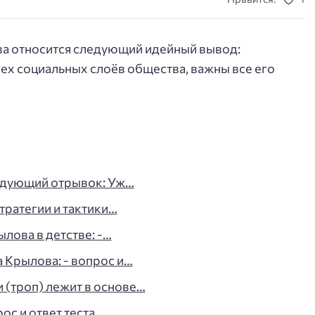
ва относится следующий идейный вывод:
сех социальных слоёв общества, важны все его
ледующий отрывок: Уж…
тратегии и тактики…
лова в детстве: -…
 Крылова: - вопрос и…
 (троп) лежит в основе…
ос и ответ теста