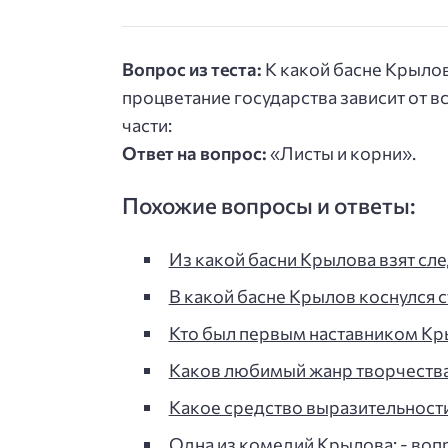
Вопрос из теста:
К какой басне Крыло
процветание государства зависит от в
части:
Ответ на вопрос:
«Листы и корни».
Похожие вопросы и ответы:
Из какой басни Крылова взят с
В какой басне Крылов коснулся с
Кто был первым наставником Кры
Каков любимый жанр творчества
Какое средство выразительности
Одна из комедий Крылова: - вопр