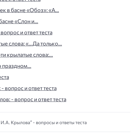
ек в басне «Обоз»: «А…
 басне «Слон и…
вопрос и ответ теста
тые слова: «…Да только…
эти крылатые слова:…
 о праздном…
еста
- вопрос и ответ теста
в: - вопрос и ответ теста
 И.А. Крылова” - вопросы и ответы теста