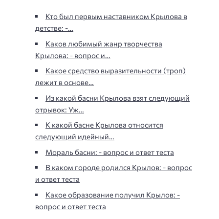
Кто был первым наставником Крылова в
детстве: -…
Каков любимый жанр творчества
Крылова: - вопрос и…
Какое средство выразительности (троп)
лежит в основе…
Из какой басни Крылова взят следующий
отрывок: Уж…
К какой басне Крылова относится
следующий идейный…
Мораль басни: - вопрос и ответ теста
В каком городе родился Крылов: - вопрос
и ответ теста
Какое образование получил Крылов: -
вопрос и ответ теста