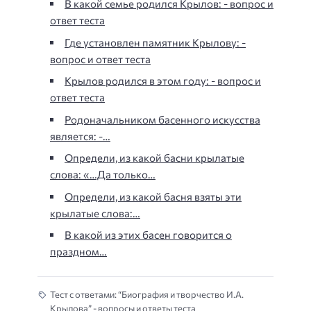
В какой семье родился Крылов: - вопрос и
ответ теста
Где установлен памятник Крылову: -
вопрос и ответ теста
Крылов родился в этом году: - вопрос и
ответ теста
Родоначальником басенного искусства
является: -…
Определи, из какой басни крылатые
слова: «…Да только…
Определи, из какой басня взяты эти
крылатые слова:…
В какой из этих басен говорится о
праздном…
Тест с ответами: “Биография и творчество И.А.
Крылова” - вопросы и ответы теста