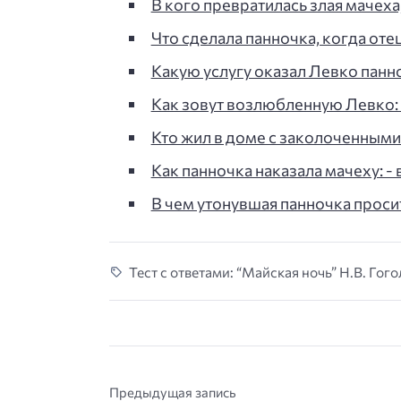
В кого превратилась злая мачеха
Что сделала панночка, когда отец
Какую услугу оказал Левко панноч
Как зовут возлюбленную Левко: -
Кто жил в доме с заколоченными 
Как панночка наказала мачеху: - 
В чем утонувшая панночка проси
Тест с ответами: “Майская ночь” Н.В. Гого
Предыдущая запись