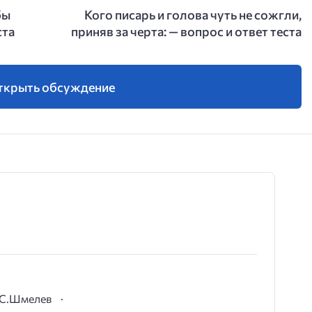
бы
Кого писарь и голова чуть не сожгли,
ста
приняв за черта: — вопрос и ответ теста
ткрыть обсуждение
И.С.Шмелев