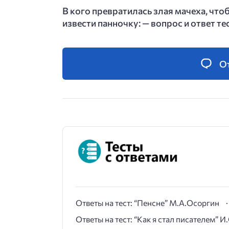
В кого превратилась злая мачеха, что
извести панночку: — вопрос и ответ те
О
Ответы на тест: “Пенсне” М.А.Осоргин
Ответы на тест: “Как я стал писателем” 