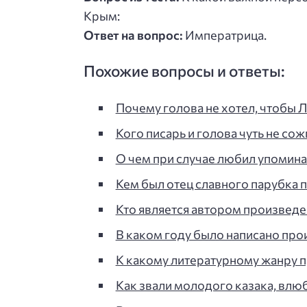
Крым:
Ответ на вопрос:
Императрица.
Похожие вопросы и ответы:
Почему голова не хотел, чтобы 
Кого писарь и голова чуть не сож
О чем при случае любил упоминат
Кем был отец славного парубка п
Кто является автором произведе
В каком году было написано пр
К какому литературному жанру 
Как звали молодого казака, влюб