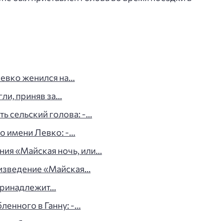
Левко женился на…
гли, приняв за…
ь сельский голова: -…
о имени Левко: -…
ния «Майская ночь, или…
оизведение «Майская…
принадлежит…
ленного в Ганну: -…