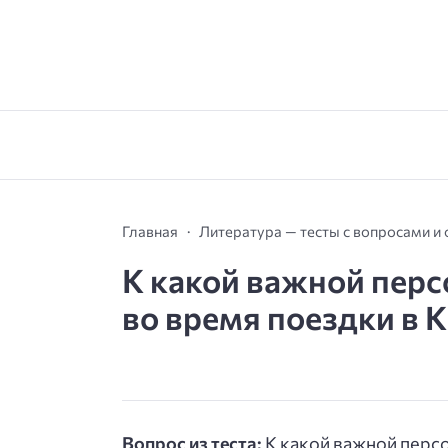
Главная
Литература — тесты с вопросами и
К какой важной перс
во время поездки в К
Вопрос из теста:
К какой важной персо