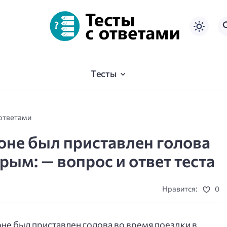
Тесты
 ответами
оне был приставлен голова
рым: — вопрос и ответ теста
Нравится:
0
не был приставлен голова во время поездки в