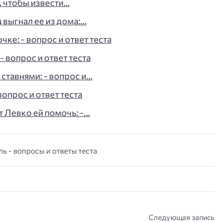
, чтобы извести…
 выгнал ее из дома:…
ке: - вопрос и ответ теста
 вопрос и ответ теста
ставнями: - вопрос и…
вопрос и ответ теста
т Левко ей помочь: -…
ль - вопросы и ответы теста
Следующая запись