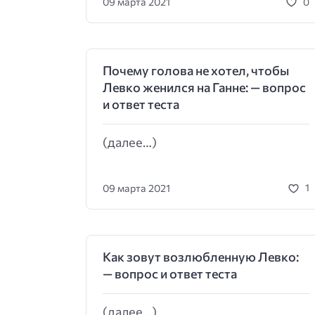
09 марта 2021
0
Почему голова не хотел, чтобы
Левко женился на Ганне: — вопрос
и ответ теста
(далее…)
09 марта 2021
1
Как зовут возлюбленную Левко:
— вопрос и ответ теста
(далее…)