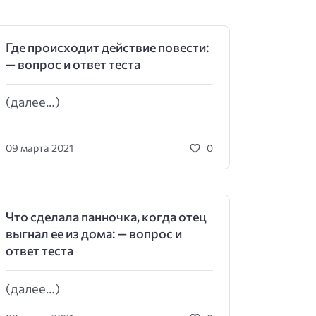
Где происходит действие повести:
— вопрос и ответ теста
(далее…)
09 марта 2021
0
Что сделала панночка, когда отец
выгнал ее из дома: — вопрос и
ответ теста
(далее…)