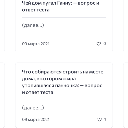
Чей дом пугал Ганну: — вопрос и
ответ теста
(далее…)
09 марта 2021
0
Что собираются строить на месте
дома, в котором жила
утопившаяся панночка: — вопрос
и ответ теста
(далее…)
09 марта 2021
1