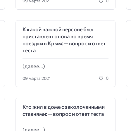
09 марта 2021
0
К какой важной персоне был
приставлен голова во время
поездки в Крым: — вопрос и ответ
теста
(далее…)
09 марта 2021
0
Кто жил в доме с заколоченными
ставнями: — вопрос и ответ теста
(далее…)