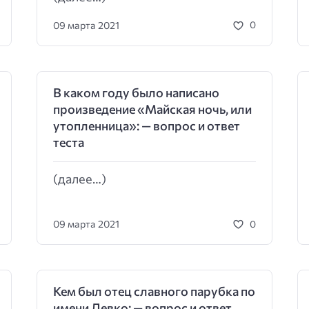
09 марта 2021
0
В каком году было написано
произведение «Майская ночь, или
утопленница»: — вопрос и ответ
теста
(далее…)
09 марта 2021
0
Кем был отец славного парубка по
имени Левко: — вопрос и ответ