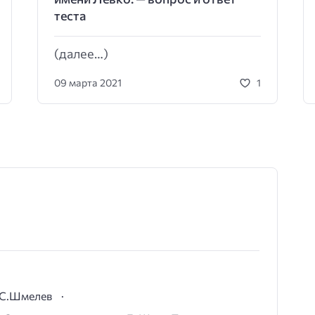
теста
(далее…)
09 марта 2021
1
И.С.Шмелев