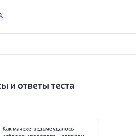
сы и ответы теста
Как мачехе-ведьме удалось
избежать наказания: — вопрос и