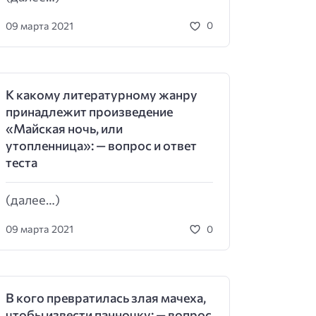
09 марта 2021
0
К какому литературному жанру
принадлежит произведение
«Майская ночь, или
утопленница»: — вопрос и ответ
теста
(далее…)
09 марта 2021
0
В кого превратилась злая мачеха,
чтобы извести панночку: — вопрос