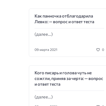
Как панночка отблагодарила
Левко: — вопрос и ответ теста
(далее…)
09 марта 2021
0
Кого писарь и голова чуть не
сожгли, приняв за черта: — вопрос
и ответ теста
(далее…)