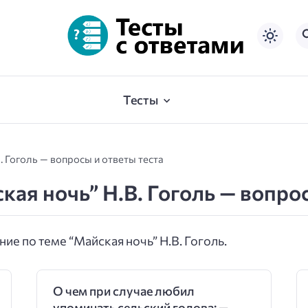
Тесты
В. Гоголь — вопросы и ответы теста
ская ночь” Н.В. Гоголь — вопро
ие по теме “Майская ночь” Н.В. Гоголь.
О чем при случае любил
упоминать сельский голова: —