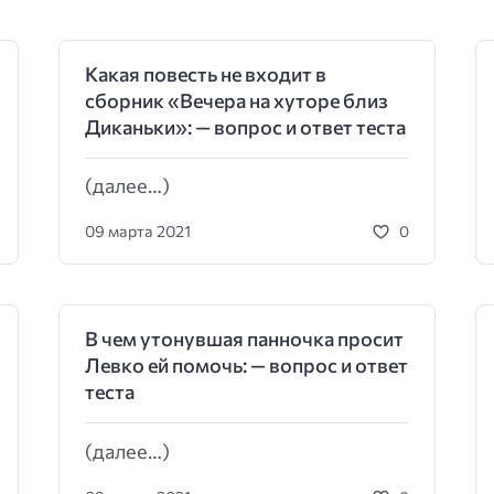
Какая повесть не входит в
сборник «Вечера на хуторе близ
Диканьки»: — вопрос и ответ теста
(далее…)
09 марта 2021
0
В чем утонувшая панночка просит
Левко ей помочь: — вопрос и ответ
теста
(далее…)