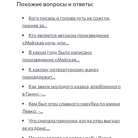
Похожие вопросы и ответы:
Кого писарь и голова чуть не сожгли,
приняв за…
Кто является автором произведения
«Майская ночь, или…
В каком году было написано
произведение «Майская…
К какому литературному жанру
принадлежит…
Как звали молодого казака, влюбленного
в Ганну: -…
Кем был отец славного парубка по имени
Левко: -…
Что сделала панночка, когда отец выгнал
ее из дома:…
Почему голова не хотел, чтобы Левко