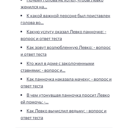
женился на…
К какой важной персоне был приставлен
голова во…
Какую услугу оказал Левко панночке: -
вопрос и ответ теста
Как зовут возлюбленную Левко: - вопрос
и ответ теста
Кто жил в доме с заколоченными
ставнями: - вопрос и…
Как панночка наказала мачеху: - вопрос и
ответ теста
В чем утонувшая панночка просит Левко
ей помочь: -…
Как Левко вычислил ведьму: - вопрос и
ответ теста