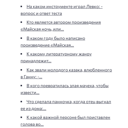
На каком инструменте играл Левко: -
вопрос и ответ теста
Кто является автором произведения
«Майская ночь, или…
В каком году было написано
произведение «Майская…
К какому литературному жанру
принадлежит…
Как звали молодого казака, влюбленного
в Ганну: -…
В кого превратилась злая мачеха, чтобы
извести…
Что сделала панночка, когда отец выгнал
ее из дома:…
К какой важной персоне был приставлен
голова во…