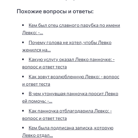
Похожие вопросы и ответы:
Кем был отец славного парубка по имени
Левко: -…
Почему голова не хотел, чтобы Левко
женился на…
Какую услугу оказал Левко панночке: -
вопрос и ответ теста
Как зовут возлюбленную Левко: - вопрос
и ответ теста
В чем утонувшая панночка просит Левко
ей помочь: -…
Как панночка отблагодарила Левко: -
вопрос и ответ теста
Кем была подписана записка, которую
Левко отдал…