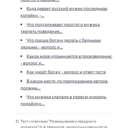
Куда девает русский мужик последнюю
копейку: -…
Что подталкивает простого мужика
терпеть поведение…
Что проще богачу делать с бедными
людьми: - вопрос и…
Какое море упоминается в произведении:
- вопрос и…
Как умрёт богач: - вопрос и ответ теста
В каком месте, по предсказанию автора,
должны…
Что мужики сделали в первую очередь,
подойдя к…
Тест с ответами: “Размышления у парадного
подъезда” Н.А. Некрасов - вопросы и ответы теста