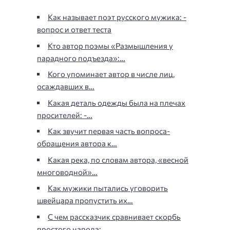
Как называет поэт русского мужика: -
вопрос и ответ теста
Кто автор поэмы «Размышления у
парадного подъезда»:…
Кого упоминает автор в числе лиц,
осаждавших в…
Какая деталь одежды была на плечах
просителей: -…
Как звучит первая часть вопроса-
обращения автора к…
Какая река, по словам автора, «весной
многоводной»…
Как мужики пытались уговорить
швейцара пропустить их…
С чем рассказчик сравнивает скорбь
простого народа:…