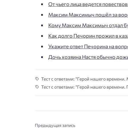
От чьего лица ведется повество
Максим Максимыч пошёл за воро
Кому Максим Максимыч отдал бум
Как долго Печорин прожил в каза
Укажите ответ Печорина на воп
Дочь хозяина Настя обычно дожи
Тест с ответами: “Герой нашего времени.
Тест с ответами: “Герой нашего времени. 
Предыдущая запись