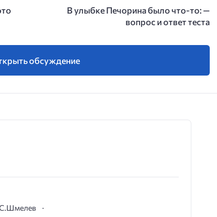
это
В улыбке Печорина было что-то: —
вопрос и ответ теста
ткрыть обсуждение
И.С.Шмелев