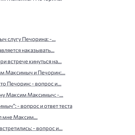
ч слугу Печорина: -…
вляется наказывать…
и встрече кинуться на…
им Максимыч и Печорин:…
о Печорин: - вопрос и…
ну Максим Максимыч: -…
ыч”: - вопрос и ответ теста
ал мне Максим…
стретились: - вопрос и…