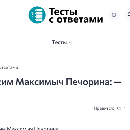
Тесты
 ответами
сим Максимыч Печорина: —
Нравится:
1
им Максимыч Печорина: