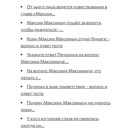
От чьего лица ведется повествование в
главе «Максим…
Максим Максимыч пошёл за ворота,
чтобы дождаться: -…
Кому Максим Максимыч отдал бумаги: -
вопрос и ответ теста
Укажите ответ Печорина на вопрос
Максима Максимыча:…
На вопрос Максима Максимыча, что
делать с…
Печорин в знак приветствия: - вопрос и
ответ теста
Почему Максиму Максимычу не удалось
сразу…
У кого из героев глаза не смеялись,
«когда он…