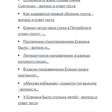
Снегина»: - вопрос и ответ теста
Как назывался первый сборник поэта: -
вопрос и ответ теста
Есенин читал свои стихи в Петербурге
этому поэту: -…
Последним стихотворением Есенина
было: - вопрос и…
Литературное направление, в рамках
которого писал…
В каком произведении Есенин резко
критикует…
«Москва кабацкая», укажите год выхода:
- вопрос и…
У Есенина было столько детей: - вопрос и
ответ теста