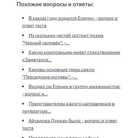
Похожие вопросы и ответы:
В каком году родился Есенин: - вопрос и
ответ теста
Из скольких частей состоит поэма
“Черный человек”: -…
Какую композицию имеет стихотворение
«Заметался…
Каковы основные темы цикла
“Персидские мотивы”: -…
Входил ли Есенин в группу имажинистов:
- вопрос и…
Представителем какого направления в
литературе…
Айседора Дункан была: - вопрос и ответ
теста
Определите жанр поэмы «Анна