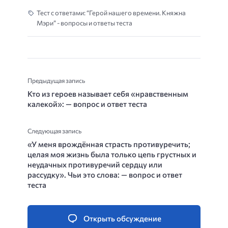
Тест с ответами: “Герой нашего времени. Княжна
Мэри” - вопросы и ответы теста
Предыдущая запись
Кто из героев называет себя «нравственным
калекой»: — вопрос и ответ теста
Следующая запись
«У меня врождённая страсть противуречить;
целая моя жизнь была только цепь грустных и
неудачных противуречий сердцу или
рассудку». Чьи это слова: — вопрос и ответ
теста
Открыть обсуждение