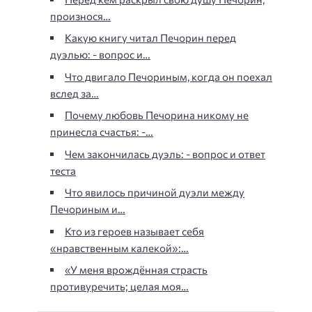
произнося…
Какую книгу читал Печорин перед
дуэлью: - вопрос и…
Что двигало Печориным, когда он поехал
вслед за…
Почему любовь Печорина никому не
принесла счастья: -…
Чем закончилась дуэль: - вопрос и ответ
теста
Что явилось причиной дуэли между
Печориным и…
Кто из героев называет себя
«нравственным калекой»:…
«У меня врождённая страсть
противуречить; целая моя…