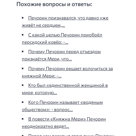
Похожие вопросы и ответы:
Печорин признавался, что давно уже
живёт не сердцем,…
С какой целью Печорин приобрёл
персидский ковёр: -…
Почему Печорин перед отъездом
признаётся Мери, что…
Почему Печорин решает волочиться за
княжной Мери: -…
Кто был «единственной женщиной в
мире, которую…
Кого Печорин называет «водяным
обществом»: - вопрос…
В повести «Княжна Мери» Печорин
неоднократно ведет…
Перед кем раскрыл свою душу Печорин,